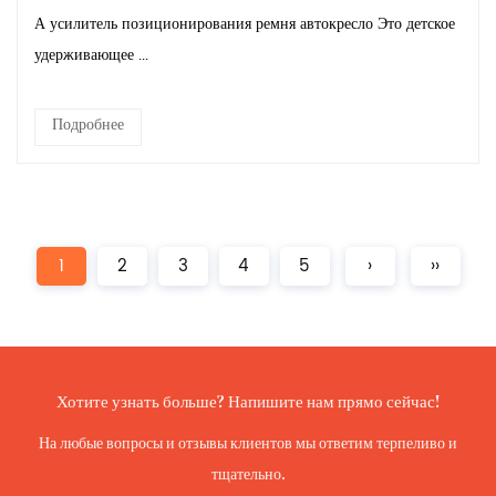
А усилитель позиционирования ремня автокресло Это детское
удерживающее ...
Подробнее
1
2
3
4
5
›
››
Хотите узнать больше? Напишите нам прямо сейчас!
На любые вопросы и отзывы клиентов мы ответим терпеливо и
тщательно.