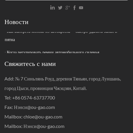
· Программы переработки автокресел: как утилизировать сиденья
с истекшим сроком годности
Новости
· Как вытереть молоко из автокресла – быстро удалить запах и
пятна
· Когда регулировать ремни автомобильного сиденья
· Как путешествовать с автокреслом: полное руководство по
Свяжитесь с нами
безопасности прежде всего
Add: № 7 Синьлянь Роуд, деревня Тяньян, город Луншань,
· Как избавиться от старых автокресел: сдать на переработку,
город Цыси, провинция Чжэцзян, Китай.
пожертвовать или выбросить?
Tel: +86 0574-63737700
· Каков предел веса детского автокресла?
Fax: Нэнси@ou-gao.com
· Программы переработки автокресел: как утилизировать сиденья
Mailbox:
chloe@ou-gao.com
с истекшим сроком годности
Mailbox: Нэнси@ou-gao.com