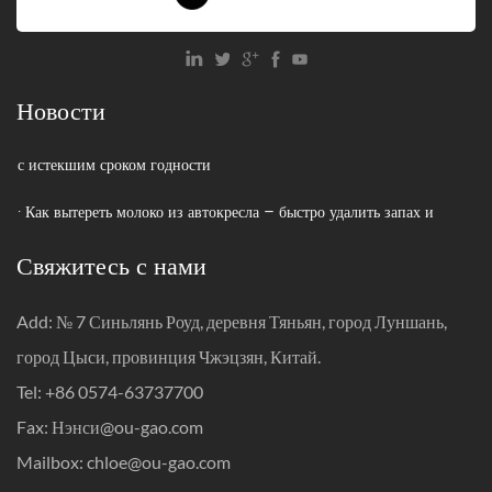
· Как избавиться от старых автокресел: сдать на переработку,
пожертвовать или выбросить?
· Каков предел веса детского автокресла?
Новости
· Программы переработки автокресел: как утилизировать сиденья
с истекшим сроком годности
· Как вытереть молоко из автокресла – быстро удалить запах и
пятна
Свяжитесь с нами
· Когда регулировать ремни автомобильного сиденья
Add: № 7 Синьлянь Роуд, деревня Тяньян, город Луншань,
· Как путешествовать с автокреслом: полное руководство по
город Цыси, провинция Чжэцзян, Китай.
безопасности прежде всего
Tel: +86 0574-63737700
· Как избавиться от старых автокресел: сдать на переработку,
Fax: Нэнси@ou-gao.com
пожертвовать или выбросить?
Mailbox:
chloe@ou-gao.com